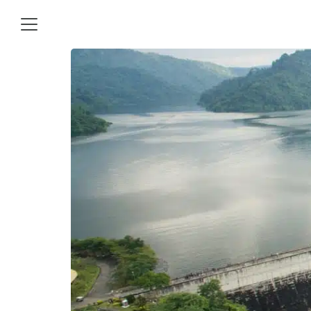
Skip
to
content
Se
fo
าม
อเรา