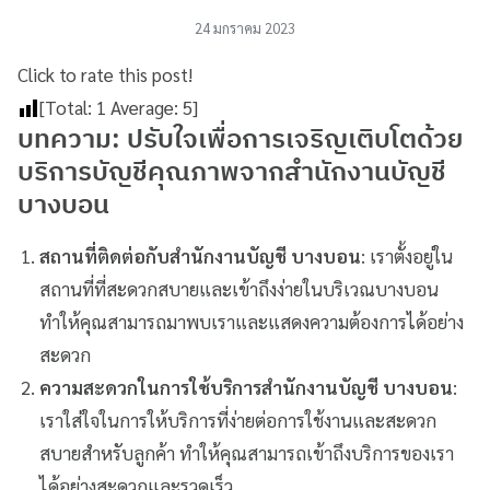
24 มกราคม 2023
Click to rate this post!
[Total:
1
Average:
5
]
บทความ: ปรับใจเพื่อการเจริญเติบโตด้วย
บริการบัญชีคุณภาพจากสำนักงานบัญชี
บางบอน
สถานที่ติดต่อกับสำนักงานบัญชี บางบอน
: เราตั้งอยู่ใน
สถานที่ที่สะดวกสบายและเข้าถึงง่ายในบริเวณบางบอน
ทำให้คุณสามารถมาพบเราและแสดงความต้องการได้อย่าง
สะดวก
ความสะดวกในการใช้บริการสำนักงานบัญชี บางบอน
:
เราใส่ใจในการให้บริการที่ง่ายต่อการใช้งานและสะดวก
สบายสำหรับลูกค้า ทำให้คุณสามารถเข้าถึงบริการของเรา
ได้อย่างสะดวกและรวดเร็ว