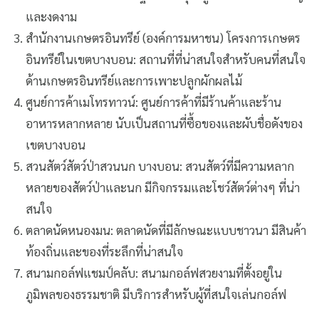
และงดงาม
สำนักงานเกษตรอินทรีย์ (องค์การมหาชน) โครงการเกษตร
อินทรีย์ในเขตบางบอน: สถานที่ที่น่าสนใจสำหรับคนที่สนใจ
ด้านเกษตรอินทรีย์และการเพาะปลูกผักผลไม้
ศูนย์การค้าเมโทรทาวน์: ศูนย์การค้าที่มีร้านค้าและร้าน
อาหารหลากหลาย นับเป็นสถานที่ซื้อของและผับชื่อดังของ
เขตบางบอน
สวนสัตว์สัตว์ป่าสวนนก บางบอน: สวนสัตว์ที่มีความหลาก
หลายของสัตว์ป่าและนก มีกิจกรรมและโชว์สัตว์ต่างๆ ที่น่า
สนใจ
ตลาดนัดหนองมน: ตลาดนัดที่มีลักษณะแบบชาวนา มีสินค้า
ท้องถิ่นและของที่ระลึกที่น่าสนใจ
สนามกอล์ฟแชมป์คลับ: สนามกอล์ฟสวยงามที่ตั้งอยู่ใน
ภูมิพลของธรรมชาติ มีบริการสำหรับผู้ที่สนใจเล่นกอล์ฟ