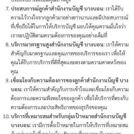
ประสบการณ์ลูกค้าสำนักงานบัญชี บางบอน
: เราได้รับ
ความไว้วางใจจากลูกค้ามาอย่างยาวนานและมีประสบการณ์
ที่เชื่อถือได้ในการให้บริการบัญชี มอบให้คุณความมั่นใจว่า
เราจะปฏิบัติตามความต้องการของคุณอย่างเต็มที่
บริการมาตรฐานสูงสำนักงานบัญชี บางบอน
: เราให้ความ
สำคัญกับมาตรฐานและคุณภาพของบริการของเรา เพื่อให้
คุณได้รับการบริการที่ดีที่สุดและตรงตามความคาดหวังของ
คุณ
เชื่อมโยงกับความต้องการของลูกค้าสำนักงานบัญชี บาง
บอน
: เราให้ความสำคัญกับการเข้าใจและเชื่อมโยงกับความ
ต้องการและความพึงพอใจของลูกค้า เพื่อให้บริการที่ตรงกับ
ความต้องการและประสิทธิภาพของธุรกิจของคุณ
บริการที่เหมาะสมสำหรับกลุ่มเป้าหมายสำนักงานบัญชี
บางบอน
: เรามีการตั้งเป้าหมายในการให้บริการที่เหมาะสม
กับกลุ่มลูกค้าที่เรามุ่งเน้น เชิญคุณที่จะมาพบกับเราและ