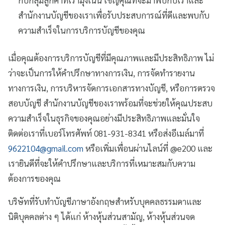
สำนักงานบัญชีของเราเพื่อรับประสบการณ์ที่ดีและพบกับ
ความสำเร็จในการบริการบัญชีของคุณ
เมื่อคุณต้องการบริการบัญชีที่มีคุณภาพและมีประสิทธิภาพ ไม่
ว่าจะเป็นการให้คำปรึกษาทางการเงิน, การจัดทำรายงาน
ทางการเงิน, การบริหารจัดการเอกสารทางบัญชี, หรือการตรวจ
สอบบัญชี สำนักงานบัญชีของเราพร้อมที่จะช่วยให้คุณประสบ
ความสำเร็จในธุรกิจของคุณอย่างมีประสิทธิภาพและมั่นใจ
ติดต่อเราที่เบอร์โทรศัพท์ 081-931-8341 หรือส่งอีเมล์มาที่
9622104@gmail.com
หรือเพิ่มเพื่อนผ่านไลน์ที่ @e200 และ
เรายินดีที่จะให้คำปรึกษาและบริการที่เหมาะสมกับความ
ต้องการของคุณ
บริษัทที่รับทำบัญชีภาษาอังกฤษสำหรับบุคคลธรรมดาและ
นิติบุคคลต่าง ๆ ได้แก่ ห้างหุ้นส่วนสามัญ, ห้างหุ้นส่วนจด