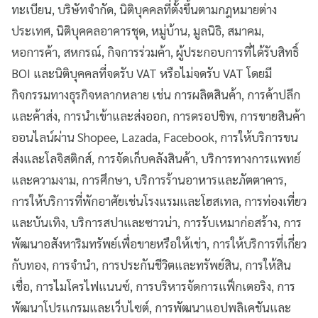
ทะเบียน, บริษัทจำกัด, นิติบุคคลที่ตั้งขึ้นตามกฎหมายต่าง
ประเทศ, นิติบุคคลอาคารชุด, หมู่บ้าน, มูลนิธิ, สมาคม,
หอการค้า, สหกรณ์, กิจการร่วมค้า, ผู้ประกอบการที่ได้รับสิทธิ์
BOI และนิติบุคคลที่จดรับ VAT หรือไม่จดรับ VAT โดยมี
กิจกรรมทางธุรกิจหลากหลาย เช่น การผลิตสินค้า, การค้าปลีก
และค้าส่ง, การนำเข้าและส่งออก, การดรอปชิพ, การขายสินค้า
ออนไลน์ผ่าน Shopee, Lazada, Facebook, การให้บริการขน
ส่งและโลจิสติกส์, การจัดเก็บคลังสินค้า, บริการทางการแพทย์
และความงาม, การศึกษา, บริการร้านอาหารและภัตตาคาร,
การให้บริการที่พักอาศัยเช่นโรงแรมและโฮสเทล, การท่องเที่ยว
และบันเทิง, บริการสปาและซาวน่า, การรับเหมาก่อสร้าง, การ
พัฒนาอสังหาริมทรัพย์เพื่อขายหรือให้เช่า, การให้บริการที่เกี่ยว
กับทอง, การจำนำ, การประกันชีวิตและทรัพย์สิน, การให้สิน
เชื่อ, การไมโครไฟแนนซ์, การบริหารจัดการแฟ็กเตอริง, การ
พัฒนาโปรแกรมและเว็บไซต์, การพัฒนาแอปพลิเคชันและ