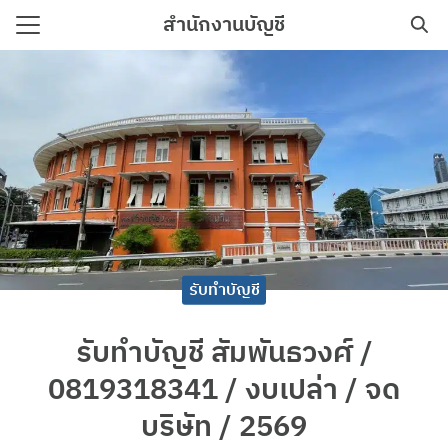
Skip
สำนักงานบัญชี
to
Search
content
for:
าม
อเรา
รับทำบัญชี
รับทำบัญชี สัมพันธวงศ์ /
0819318341 / งบเปล่า / จด
บริษัท / 2569