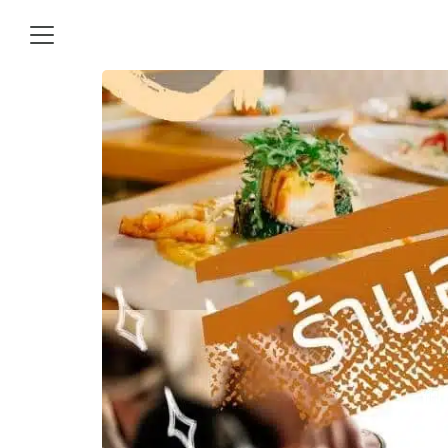
Skip
to
content
Se
fo
าม
อเรา