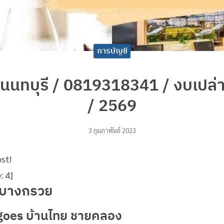
การบัญชี
 นนทบุรี / 0819318341 / งบเปล่า
/ 2569
3 กุมภาพันธ์ 2023
ost!
e:
4
]
บางกรวย
goes บ้านไทย ชายคลอง