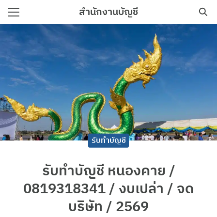
Skip
สำนักงานบัญชี
to
Search
content
for:
าม
อเรา
รับทำบัญชี
รับทำบัญชี หนองคาย /
0819318341 / งบเปล่า / จด
บริษัท / 2569