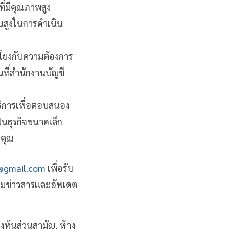
ี่มีคุณภาพสูง
ฐานสูงในการดำเนิน
อมโยงกับความต้องการ
ที่สำนักงานบัญชี
ริการเพื่อตอบสนอง
็นธุรกิจขนาดเล็ก
บคุณ
@gmail.com
เพื่อรับ
ตามข่าวสารและอัพเดต
หุ้นส่วนสามัญ, ห้าง