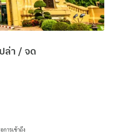
ปล่า / จด
่อการเข้าถึง