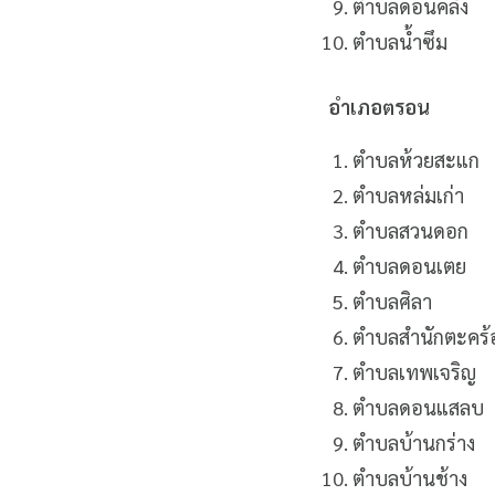
ตำบลดอนคลัง
ตำบลน้ำซึม
อำเภอตรอน
ตำบลห้วยสะแก
ตำบลหล่มเก่า
ตำบลสวนดอก
ตำบลดอนเตย
ตำบลศิลา
ตำบลสำนักตะคร้
ตำบลเทพเจริญ
ตำบลดอนแสลบ
ตำบลบ้านกร่าง
ตำบลบ้านช้าง