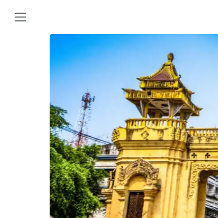
Skip
to
content
Se
fo
าม
อเรา